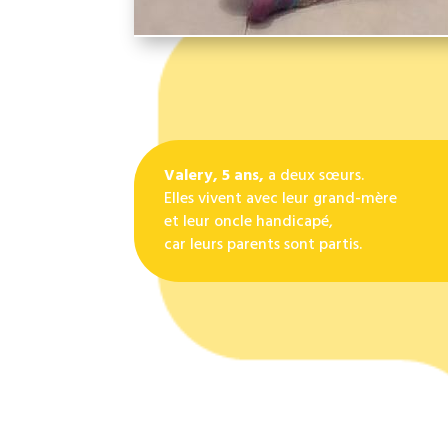
Valery, 5 ans,
a deux sœurs.
Elles vivent avec leur grand-mère
et leur oncle handicapé,
car leurs parents sont partis.