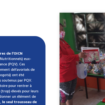
res de l’OICN
Nutritionnels) eux-
rance (PQV). Ces
mement défavorisés de
ogotá) ont été
es soutenus par PQV.
toire pour rentrer à
 (trop) élevés pour leurs
r donner un élément de
€,
le seul trousseau de