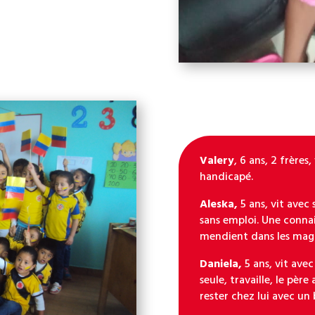
Valery
, 6 ans, 2 frères
handicapé.
Aleska,
5 ans, vit avec 
sans emploi. Une connai
mendient dans les maga
Daniela,
5 ans, vit avec
seule, travaille, le pè
rester chez lui avec un