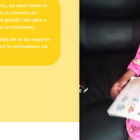
ents, ses deux frères et
. Ils viennent du
a guérilla. Son père a
ns un restaurant.
déjà lire et qui regrette
dant le confinement car