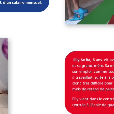
 d’un salaire mensuel.
Eily Sofía,
6 ans, vit a
et sa grand-mère. Sa mè
son emploi, comme tous
il travaillait, suite à 
donc très difficile pour
mois de retard de paiem
Eily vient dans le centr
rentrée à l’école de qua