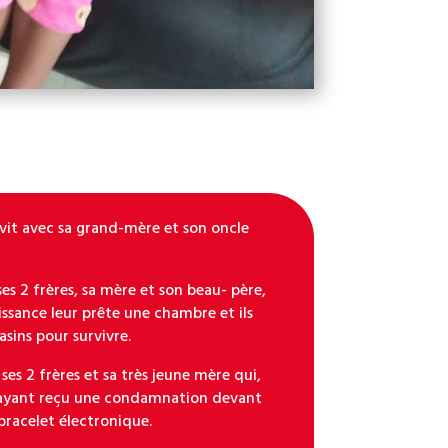
, vit avec sa grand-mère et son oncle
ses 2 frères, sa mère et son beau- père,
ssance leur prête une chambre et ils
sins pour survivre.
 ses 2 frères et sa très jeune mère qui,
re ayant reçu une condamnation devant
 bracelet électronique.