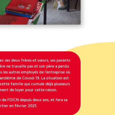
vec ses deux frères et sœurs, ses parents
re ne travaille pas et son père a perdu
 les autres employés de l’entreprise où
la pandémie de Covod-19. La situation est
 cette famille qui cumule déjà plusieurs
ent de loyer pour cette raison.
e de l’OICN depuis deux ans, et fera sa
rtier en février 2021.