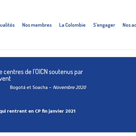
ualités
Nos membres
La Colombie
S’engager
Nos a
e centres de l’OICN soutenus par
ivent
Bogotá et Soacha –
Novembre 2020
ui rentrent en CP fin janvier 2021