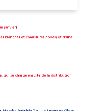
n janvier)
es blanches et chaussures noires) et d’une
, qui se charge ensuite de la distribution
r Martha Patricia Trujillo Lopez et Glery