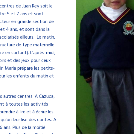
centres de Juan Rey soit le
tre 5 et 7 ans et sont
secteur en grande section de
et 4 ans, et sont dans la
colarisés ailleurs.
Le matin,
structure de type maternelle
ire en sortant).
L’après-midi,
voirs et des jeux pour ceux
ir.
Maria prépare les petits-
our les enfants du matin et
s autres centres.
A Cazuca,
nt à toutes les activités
endre à lire et à écrire les
qu’on leur lise des contes.
A
-6 ans. Plus de la moitié