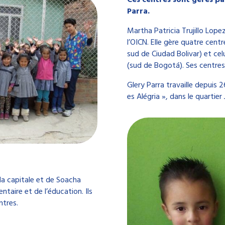
Parra.
Martha Patricia Trujillo Lope
l’OICN. Elle gère quatre cent
sud de Ciudad Bolivar) et cel
(sud de Bogotá). Ses centres
Glery Parra travaille depuis 2
es Alégria », dans le quartie
la capitale et de Soacha
ntaire et de l’éducation. Ils
ntres.