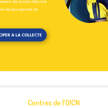
ment des actions liées à la
ers les plus pauvres de
CIPER A LA COLLECTE
Centres de l’OICN