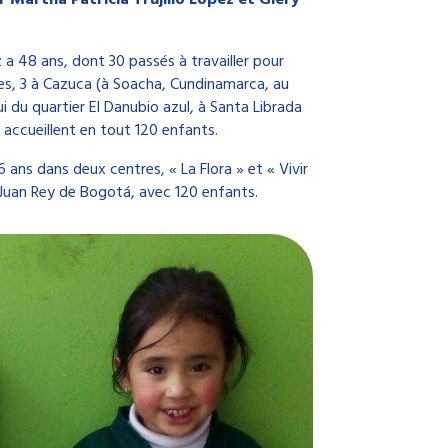
z a 48 ans, dont 30 passés à travailler pour
res, 3 à Cazuca (à Soacha, Cundinamarca, au
ui du quartier El Danubio azul, à Santa Librada
 accueillent en tout 120 enfants.
6 ans dans deux centres, « La Flora » et « Vivir
r Juan Rey de Bogotá, avec 120 enfants.