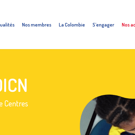
ualités
Nos membres
La Colombie
S’engager
Nos a
OICN
de Centres