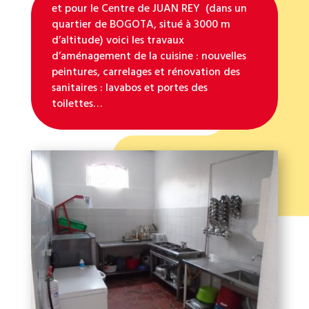
et pour le Centre de JUAN REY (dans un
quartier de BOGOTA, situé à 3000 m
d’altitude) voici les travaux
d’aménagement de la cuisine : nouvelles
peintures, carrelages et rénovation des
sanitaires : lavabos et portes des
toilettes…