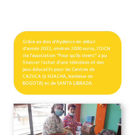
Grâce au don d’Aydenco en début
d’année 2022, environ 2000 euros, l’OICN
via l’association “Pour qu’ils vivent” a pu
financer l’achat d’une télévision et des
jeux éducatifs pour les Centres de
CAZUCA (à SOACHA, banlieue de
BOGOTA) et de SANTA LIBRADA.