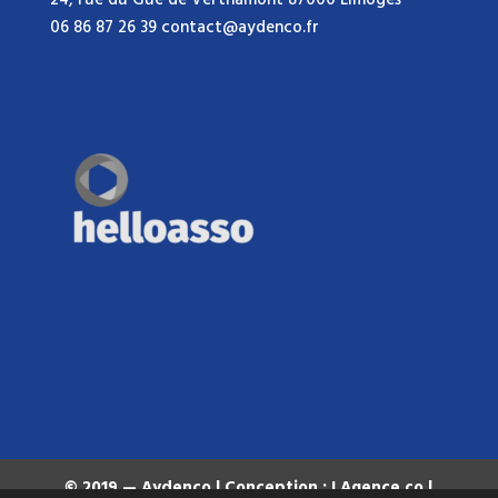
24, rue du Gué de Verthamont 87000 Limoges
06 86 87 26 39 contact@aydenco.fr
© 2019 —
Aydenco
| Conception :
LAgence.co
|